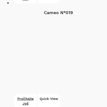
Cameo N°019
Pročitajte
Quick View
Još