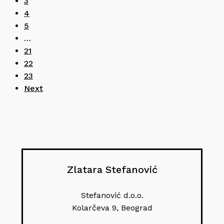
3
4
5
…
21
22
23
Next
Zlatara Stefanović
Stefanović d.o.o.
Kolarčeva 9, Beograd