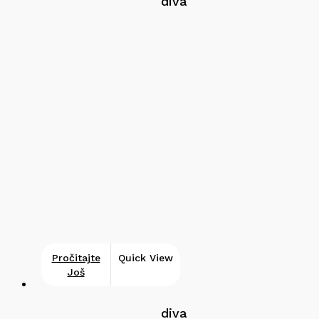
diva
Pročitajte
Quick View
Još
diva