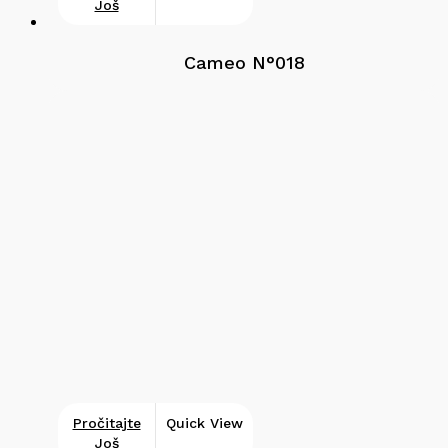
Još
Cameo N°018
Pročitajte
Quick View
Još