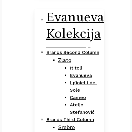
Evanueva
Kolekcija
Evanueva Kolekcija
Brands Second Column
Zlato
Ititoli
Evanueva
I gioielli del
Sole
Cameo
Atelje
Stefanović
Brands Third Column
Srebro