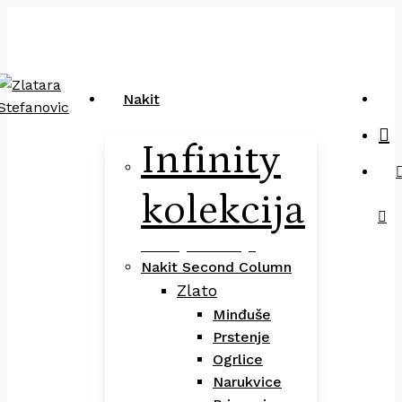
Close
art
Skip
Pretraga
Cart
to
main
content
sea
Nakit
Infinity
kolekcija
Infinity Kolekcija
Nakit Second Column
Zlato
Minđuše
Prstenje
Ogrlice
Narukvice