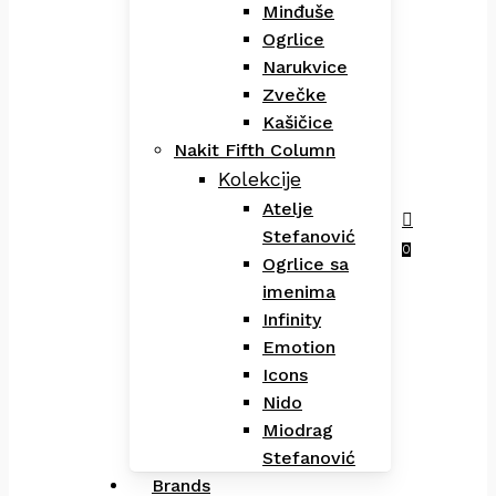
Minđuše
Ogrlice
Narukvice
Zvečke
Kašičice
Nakit Fifth Column
Kolekcije
Atelje
Stefanović
Menu
search
0
Ogrlice sa
imenima
Infinity
Emotion
Icons
Nido
Miodrag
Stefanović
Brands