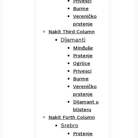
Privesci
Burme
Vereničko
prstenje
Nakit Third Column
Dijamanti
Minđuše
Prstenje
Ogrlice
Privesci
Burme
Vereničko
prstenje
Dijamant u
blisteru
Nakit Forth Column
Srebro
Prstenje