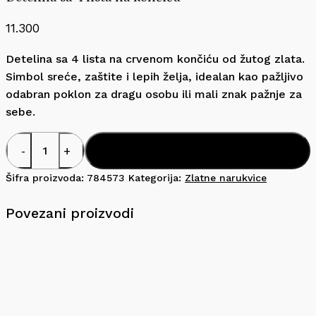
11.300
Detelina sa 4 lista na crvenom končiću od žutog zlata.
Simbol sreće, zaštite i lepih želja, idealan kao pažljivo
odabran poklon za dragu osobu ili mali znak pažnje za
sebe.
Detelina
Dodaj U Korpu
sa
4
Šifra proizvoda:
784573
Kategorija:
Zlatne narukvice
lista
na
Povezani proizvodi
končiću
količina