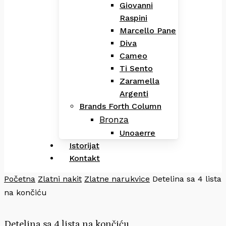
Giovanni
Raspini
Marcello Pane
Diva
Cameo
Ti Sento
Zaramella
Argenti
Brands Forth Column
Bronza
Unoaerre
Istorijat
Kontakt
Početna
Zlatni nakit
Zlatne narukvice
Detelina sa 4 lista
na končiću
Detelina sa 4 lista na končiću