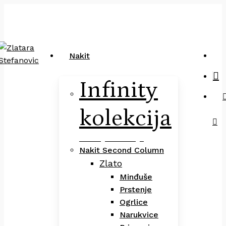
Close
art
Skip
Pretraga
Cart
to
main
content
sea
Nakit
Infinity
kolekcija
Infinity Kolekcija
Nakit Second Column
Zlato
Minđuše
Prstenje
Ogrlice
Narukvice