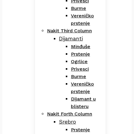
Privesci
Burme
Vereničko
prstenje
Nakit Third Column
Dijamanti
Minđuše
Prstenje
Ogrlice
Privesci
Burme
Vereničko
prstenje
Dijamant u
blisteru
Nakit Forth Column
Srebro
Prstenje