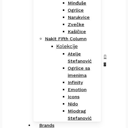
Minđuše
Ogrlice
Narukvice
Zvečke
Kašičice
Nakit Fifth Column
Kolekcije
Atelje
Stefanović
Menu
search
0
Ogrlice sa
imenima
Infinity
Emotion
Icons
Nido
Miodrag
Stefanović
Brands