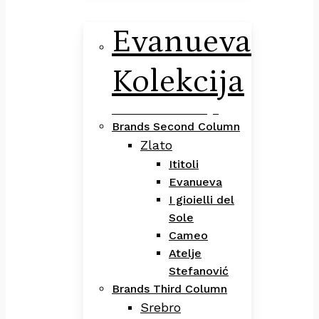
Evanueva
Kolekcija
Evanueva Kolekcija
Brands Second Column
Zlato
Ititoli
Evanueva
I gioielli del
Sole
Cameo
Atelje
Stefanović
Brands Third Column
Srebro