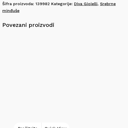
Šifra proizvoda:
139982
Kategorije:
Diva Gioielli
,
Srebrne
minđuše
Povezani proizvodi