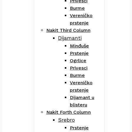
Privesci
Burme
Vereničko
prstenje
Nakit Third Column
Dijamanti
Minđuše
Prstenje
Ogrlice
Privesci
Burme
Vereničko
prstenje
Dijamant u
blisteru
Nakit Forth Column
Srebro
Prstenje