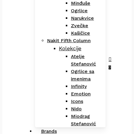
Minđuše
Ogrlice
Narukvice
Zvečke
Kašičice
Nakit Fifth Column
Kolekcije
Atelje
Stefanović
Menu
search
0
Ogrlice sa
imenima
Infinity
Emotion
Icons
Nido
Miodrag
Stefanović
Brands