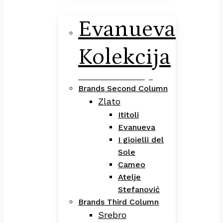
Evanueva
Kolekcija
Evanueva Kolekcija
Brands Second Column
Zlato
Ititoli
Evanueva
I gioielli del
Sole
Cameo
Atelje
Stefanović
Brands Third Column
Srebro