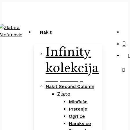
Close
art
Skip
Pretraga
Cart
to
main
content
sea
Nakit
Infinity
kolekcija
Infinity Kolekcija
Nakit Second Column
Zlato
Minđuše
Prstenje
Ogrlice
Narukvice