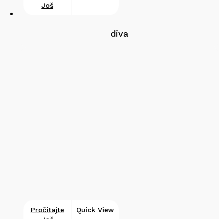
Još
diva
Pročitajte
Quick View