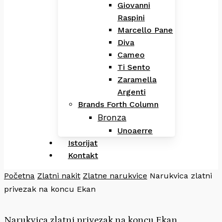
Giovanni
Raspini
Marcello Pane
Diva
Cameo
Ti Sento
Zaramella
Argenti
Brands Forth Column
Bronza
Unoaerre
Istorijat
Kontakt
Početna
Zlatni nakit
Zlatne narukvice
Narukvica zlatni
privezak na koncu Ekan
Narukvica zlatni privezak na koncu Ekan