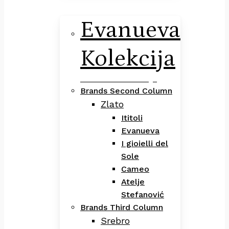
Evanueva
Kolekcija
Evanueva Kolekcija
Brands Second Column
Zlato
Ititoli
Evanueva
I gioielli del
Sole
Cameo
Atelje
Stefanović
Brands Third Column
Srebro