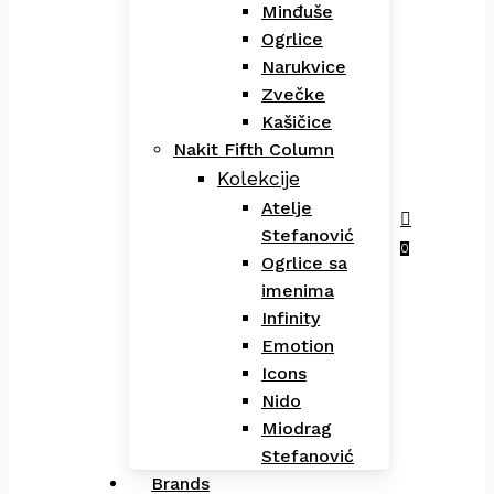
Minđuše
Ogrlice
Narukvice
Zvečke
Kašičice
Nakit Fifth Column
Kolekcije
Atelje
Stefanović
Menu
search
0
Ogrlice sa
imenima
Infinity
Emotion
Icons
Nido
Miodrag
Stefanović
Brands