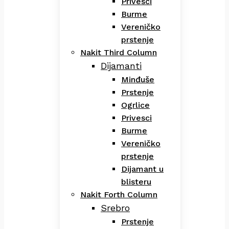
Privesci
Burme
Vereničko
prstenje
Nakit Third Column
Dijamanti
Minđuše
Prstenje
Ogrlice
Privesci
Burme
Vereničko
prstenje
Dijamant u
blisteru
Nakit Forth Column
Srebro
Prstenje