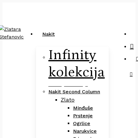
Close
art
Skip
Pretraga
Cart
to
main
content
sea
Nakit
Infinity
kolekcija
Infinity Kolekcija
Nakit Second Column
Zlato
Minđuše
Prstenje
Ogrlice
Narukvice