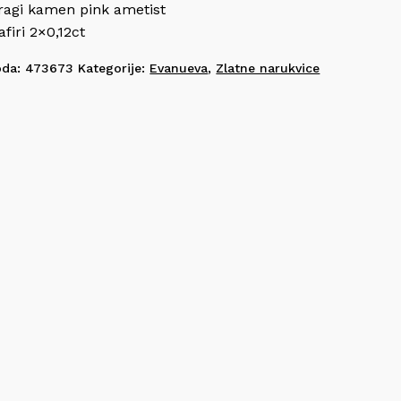
ragi kamen pink ametist
afiri 2×0,12ct
oda:
473673
Kategorije:
Evanueva
,
Zlatne narukvice