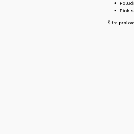
Polud
Pink s
Šifra proizv