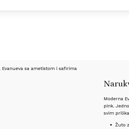
 Evanueva sa ametistom i safirima
Narukv
Moderna Ev
pink. Jedn
svim prilik
Žuto z