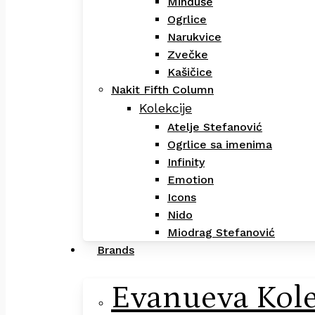
Minđuše
Ogrlice
Narukvice
Zvečke
Kašičice
Nakit Fifth Column
Kolekcije
Atelje Stefanović
Ogrlice sa imenima
Infinity
Emotion
Icons
Nido
Miodrag Stefanović
Brands
Evanueva Kole