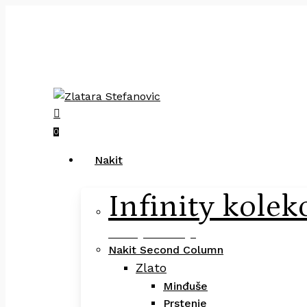
Skip
to
main
Pretraga
content
×
search
0
Menu
Nakit
Infinity kolek
Infinity Kolekcija
Nakit Second Column
Zlato
Minđuše
Prstenje