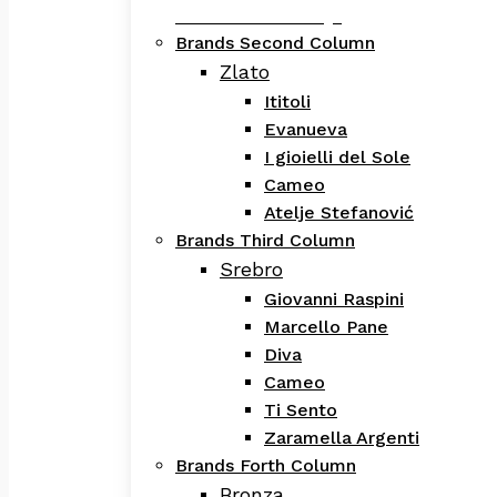
Evanueva Kolekcija
Brands Second Column
Zlato
Ititoli
Evanueva
I gioielli del Sole
Cameo
Atelje Stefanović
Brands Third Column
Srebro
Giovanni Raspini
Marcello Pane
Diva
Cameo
Ti Sento
Zaramella Argenti
Brands Forth Column
Bronza