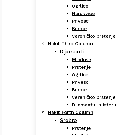
Ogrlice
Narukvice
Privesci
Burme
Vereničko prstenje
Nakit Third Column
Dijamanti
Minđuše
Prstenje
Ogrlice
Privesci
Burme
Vereničko prstenje
Dijamant u blisteru
Nakit Forth Column
Srebro
Prstenje