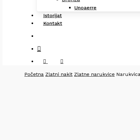
Unoaerre
Istorijat
Kontakt
search
facebook
instagram
Početna
Zlatni nakit
Zlatne narukvice
Narukvica