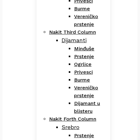
Privesci
Burme
Vereničko
prstenje
Nakit Third Column
Dijamanti
Minđuše
Prstenje
Ogrlice
Privesci
Burme
Vereničko
prstenje
Dijamant u
blisteru
Nakit Forth Column
Srebro
Prstenje