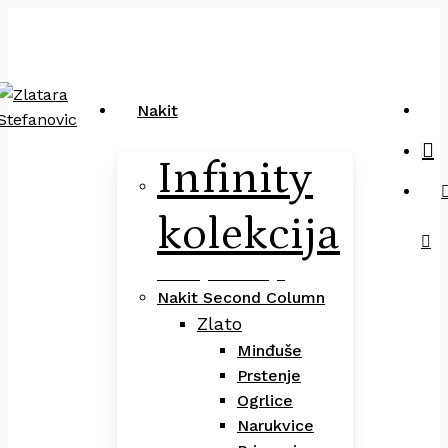
Close
art
Skip
Pretraga
Cart
to
main
content
sea
Nakit
Infinity
kolekcija
Infinity Kolekcija
Nakit Second Column
Zlato
Minđuše
Prstenje
Ogrlice
Narukvice