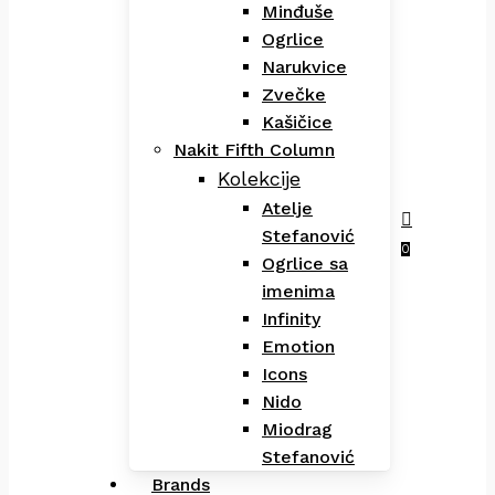
Minđuše
Ogrlice
Narukvice
Zvečke
Kašičice
Nakit Fifth Column
Kolekcije
Atelje
Stefanović
Menu
search
0
Ogrlice sa
imenima
Infinity
Emotion
Icons
Nido
Miodrag
Stefanović
Brands