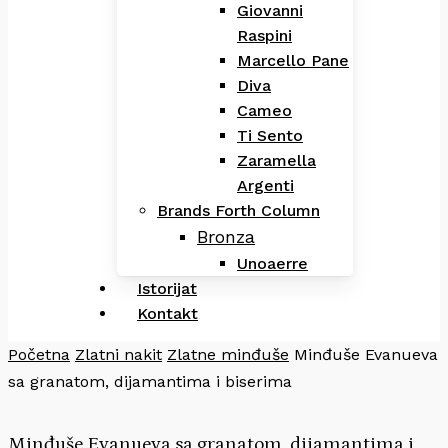
Giovanni
Raspini
Marcello Pane
Diva
Cameo
Ti Sento
Zaramella
Argenti
Brands Forth Column
Bronza
Unoaerre
Istorijat
Kontakt
Početna
Zlatni nakit
Zlatne minđuše
Minđuše Evanueva
sa granatom, dijamantima i biserima
Minđuše Evanueva sa granatom, dijamantima i