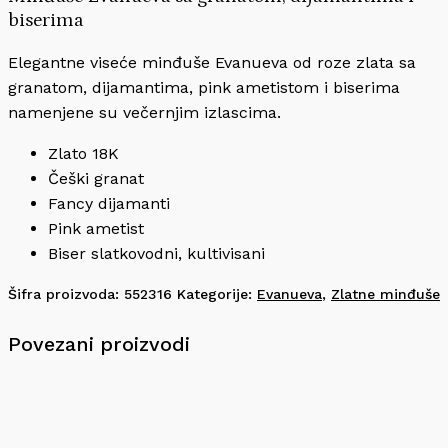
biserima
Elegantne viseće minđuše Evanueva od roze zlata sa
granatom, dijamantima, pink ametistom i biserima
namenjene su večernjim izlascima.
Zlato 18K
Češki granat
Fancy dijamanti
Pink ametist
Biser slatkovodni, kultivisani
Šifra proizvoda:
552316
Kategorije:
Evanueva
,
Zlatne minđuše
Povezani proizvodi