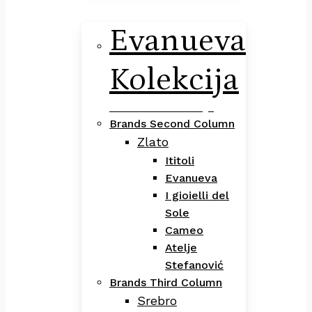
Evanueva
Kolekcija
Evanueva Kolekcija
Brands Second Column
Zlato
Ititoli
Evanueva
I gioielli del
Sole
Cameo
Atelje
Stefanović
Brands Third Column
Srebro