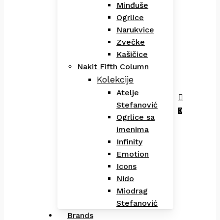
Minđuše
Ogrlice
Narukvice
Zvečke
Kašičice
Nakit Fifth Column
Kolekcije
Atelje
Stefanović
Menu
search
0
Ogrlice sa
imenima
Infinity
Emotion
Icons
Nido
Miodrag
Stefanović
Brands