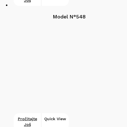
Još
Model N°548
Pročitajte
Quick View
Još