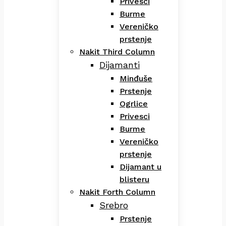
Privesci
Burme
Vereničko
prstenje
Nakit Third Column
Dijamanti
Minđuše
Prstenje
Ogrlice
Privesci
Burme
Vereničko
prstenje
Dijamant u
blisteru
Nakit Forth Column
Srebro
Prstenje