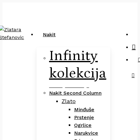
Close
art
Skip
Pretraga
Cart
to
main
content
sea
Nakit
Infinity
kolekcija
Infinity Kolekcija
Nakit Second Column
Zlato
Minđuše
Prstenje
Ogrlice
Narukvice