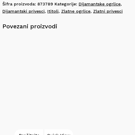
Šifra proizvoda:
873789
Kategorije:
Dijamantske ogrlice
,
Dijamantski privesci
,
Ititoli
,
Zlatne ogrlice
,
Zlatni privesci
Povezani proizvodi