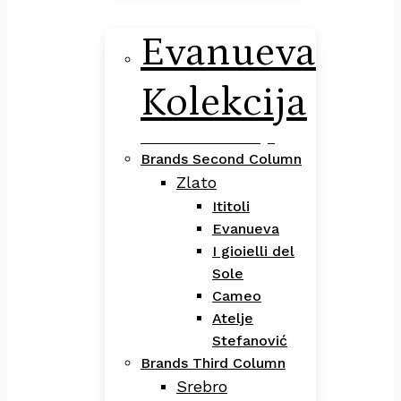
Evanueva
Kolekcija
Evanueva Kolekcija
Brands Second Column
Zlato
Ititoli
Evanueva
I gioielli del
Sole
Cameo
Atelje
Stefanović
Brands Third Column
Srebro