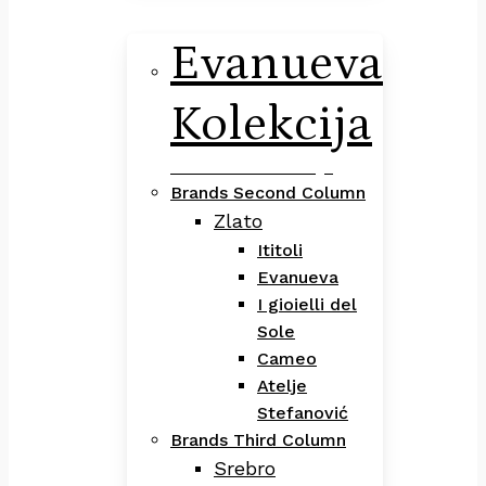
Evanueva
Kolekcija
Evanueva Kolekcija
Brands Second Column
Zlato
Ititoli
Evanueva
I gioielli del
Sole
Cameo
Atelje
Stefanović
Brands Third Column
Srebro