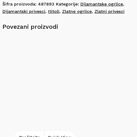
Šifra proizvoda:
487893
Kategorije:
Dijamantske ogrlice
,
Dijamantski privesci
,
Ititoli
,
Zlatne ogrlice
,
Zlatni privesci
Povezani proizvodi