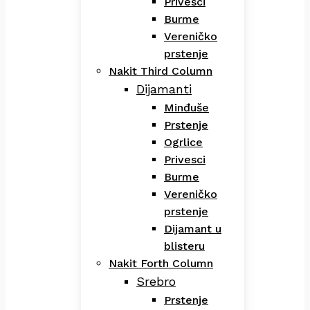
Privesci
Burme
Vereničko
prstenje
Nakit Third Column
Dijamanti
Minđuše
Prstenje
Ogrlice
Privesci
Burme
Vereničko
prstenje
Dijamant u
blisteru
Nakit Forth Column
Srebro
Prstenje