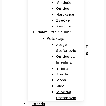
Minđuše
Ogrlice
Narukvice
Zvečke
Kašičice
Nakit Fifth Column
Kolekcije
Atelje
Stefanović
Menu
search
0
Ogrlice sa
imenima
Infinity
Emotion
Icons
Nido
Miodrag
Stefanović
Brands