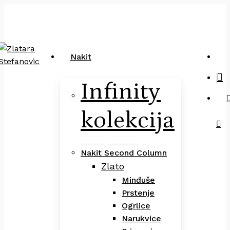
Close
art
Skip
Pretraga
Cart
to
main
content
sea
Nakit
Infinity
kolekcija
Infinity Kolekcija
Nakit Second Column
Zlato
Minđuše
Prstenje
Ogrlice
Narukvice