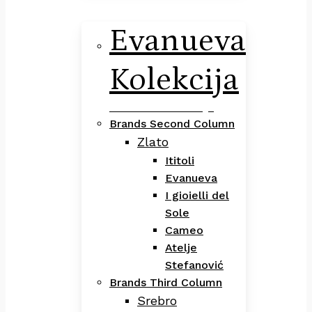
Evanueva
Kolekcija
Evanueva Kolekcija
Brands Second Column
Zlato
Ititoli
Evanueva
I gioielli del
Sole
Cameo
Atelje
Stefanović
Brands Third Column
Srebro