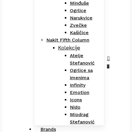
Minđuše
Ogrlice
Narukvice
Zvečke
Kašičice
Nakit Fifth Column
Kolekcije
Atelje
Stefanović
Menu
search
0
Ogrlice sa
imenima
Infinity
Emotion
Icons
Nido
Miodrag
Stefanović
Brands