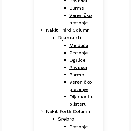
Privesci
Burme
Vereničko
prstenje
Nakit Third Column
Dijamanti
Minđuše
Prstenje
Ogrlice
Privesci
Burme
Vereničko
prstenje
Dijamant u
blisteru
Nakit Forth Column
Srebro
Prstenje