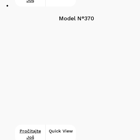
Još
Model N°370
Pročitajte
Quick View
Još