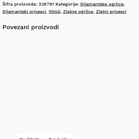
Šifra proizvoda:
326791
Kategorije:
Dijamantske ogrlice
,
Dijamantski privesci
,
Ititoli
,
Zlatne ogrlice
,
Zlatni privesci
Povezani proizvodi