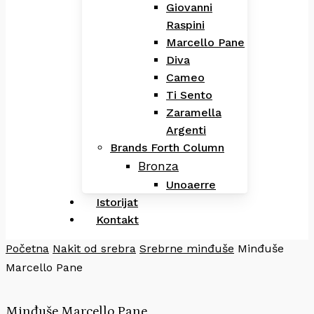
Giovanni
Raspini
Marcello Pane
Diva
Cameo
Ti Sento
Zaramella
Argenti
Brands Forth Column
Bronza
Unoaerre
Istorijat
Kontakt
Početna
Nakit od srebra
Srebrne minđuše
Minđuše
Marcello Pane
Minđuše Marcello Pane