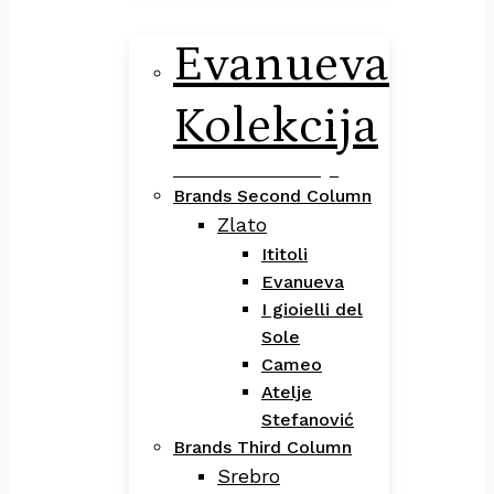
Evanueva
Kolekcija
Evanueva Kolekcija
Brands Second Column
Zlato
Ititoli
Evanueva
I gioielli del
Sole
Cameo
Atelje
Stefanović
Brands Third Column
Srebro