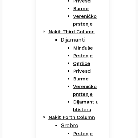
Privesci
Burme
Vereničko
prstenje
Nakit Third Column
Dijamanti
Minđuše
Prstenje
Ogrlice
Privesci
Burme
Vereničko
prstenje
Dijamant u
blisteru
Nakit Forth Column
Srebro
Prstenje