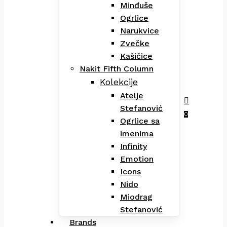
Minđuše
Ogrlice
Narukvice
Zvečke
Kašičice
Nakit Fifth Column
Kolekcije
Atelje
Stefanović
Menu
search
0
Ogrlice sa
imenima
Infinity
Emotion
Icons
Nido
Miodrag
Stefanović
Brands