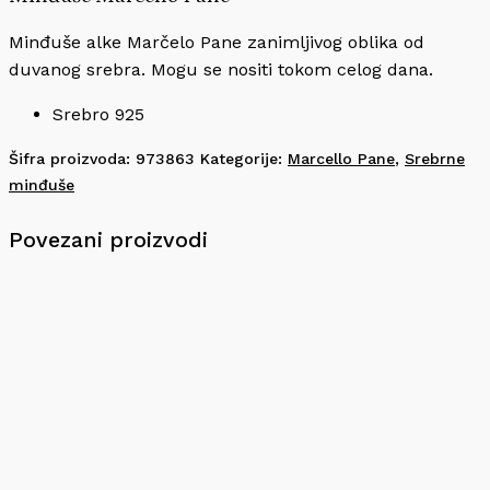
Minđuše alke Marčelo Pane zanimljivog oblika od
duvanog srebra. Mogu se nositi tokom celog dana.
Srebro 925
Šifra proizvoda:
973863
Kategorije:
Marcello Pane
,
Srebrne
minđuše
Povezani proizvodi