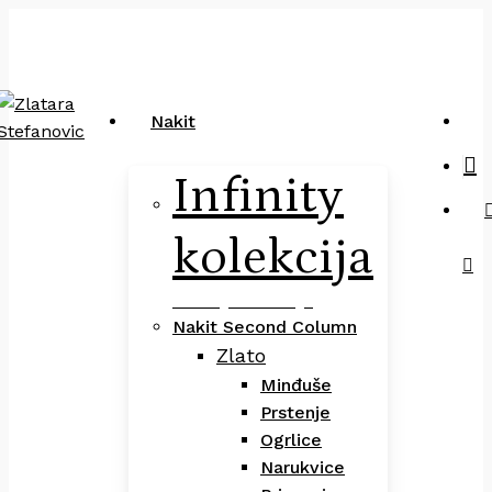
Close
art
Skip
Pretraga
Cart
to
main
content
sea
Nakit
Infinity
kolekcija
Infinity Kolekcija
Nakit Second Column
Zlato
Minđuše
Prstenje
Ogrlice
Narukvice