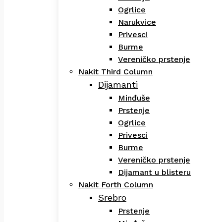
Ogrlice
Narukvice
Privesci
Burme
Vereničko prstenje
Nakit Third Column
Dijamanti
Minđuše
Prstenje
Ogrlice
Privesci
Burme
Vereničko prstenje
Dijamant u blisteru
Nakit Forth Column
Srebro
Prstenje