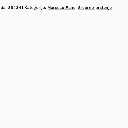
oda:
864341
Kategorije:
Marcello Pane
,
Srebrno prstenje