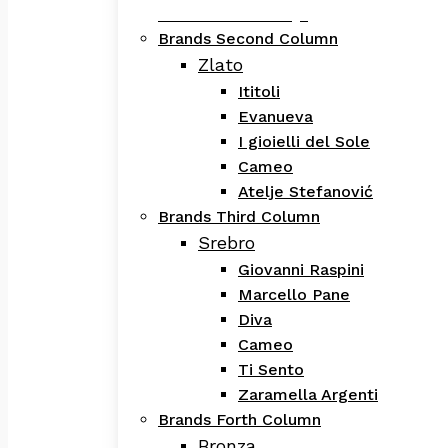
Evanueva Kolekcija
Brands Second Column
Zlato
Ititoli
Evanueva
I gioielli del Sole
Cameo
Atelje Stefanović
Brands Third Column
Srebro
Giovanni Raspini
Marcello Pane
Diva
Cameo
Ti Sento
Zaramella Argenti
Brands Forth Column
Bronza