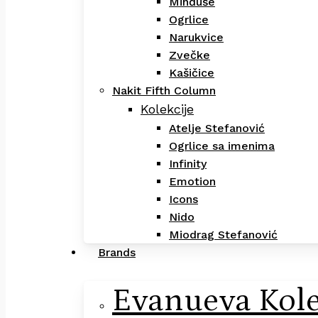
Minđuše
Ogrlice
Narukvice
Zvečke
Kašičice
Nakit Fifth Column
Kolekcije
Atelje Stefanović
Ogrlice sa imenima
Infinity
Emotion
Icons
Nido
Miodrag Stefanović
Brands
Evanueva Kole