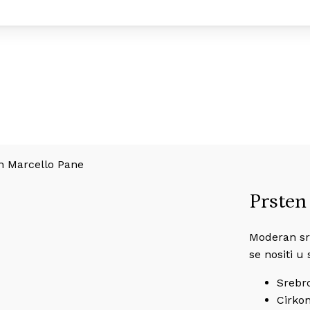
n Marcello Pane
Prsten
Moderan sr
se nositi u
Srebr
Cirkon