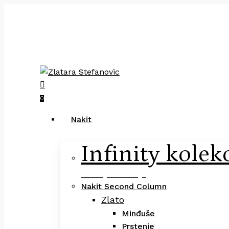
Skip
to
main
Pretraga
content
×
search
0
Menu
Nakit
Infinity kolek
Infinity Kolekcija
Nakit Second Column
Zlato
Minđuše
Prstenje