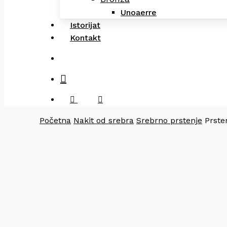
Unoaerre
Istorijat
Kontakt
search
facebook
instagram
Početna
Nakit od srebra
Srebrno prstenje
Prste