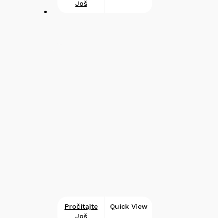
Još
Pročitajte
Quick View
Još