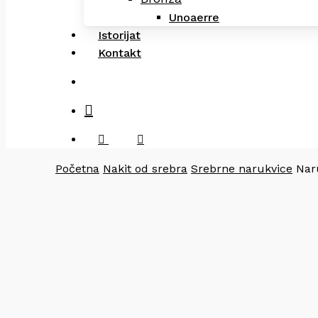
Unoaerre
Istorijat
Kontakt
search
facebook
instagram
Početna
Nakit od srebra
Srebrne narukvice
Nar