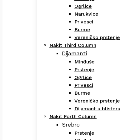
Ogrlice
Narukvice
Privesci
Burme
Vereničko prstenje
Nakit Third Column
Dijamanti
Minđuše
Prstenje
Ogrlice
Privesci
Burme
Vereničko prstenje
Dijamant u blisteru
Nakit Forth Column
Srebro
Prstenje