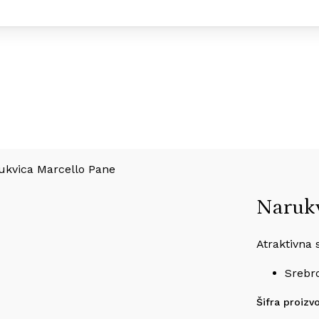
ukvica Marcello Pane
Narukv
Atraktivna 
Srebr
Šifra proizv