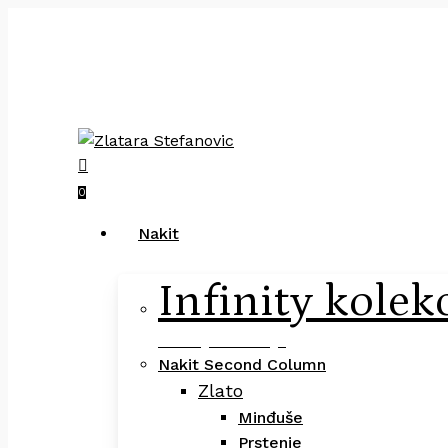
Skip
to
main
Pretraga
content
×
search
0
Menu
Nakit
Infinity kolek
Infinity Kolekcija
Nakit Second Column
Zlato
Minđuše
Prstenje