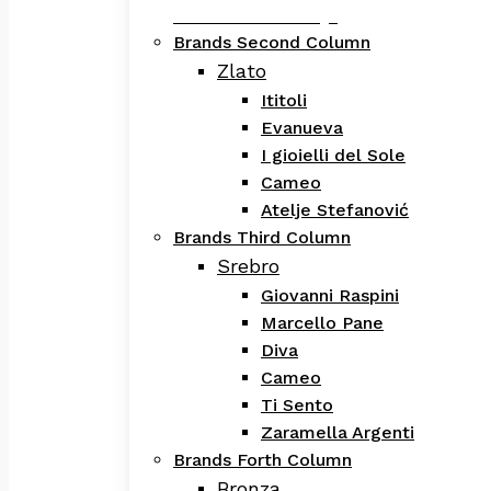
Evanueva Kolekcija
Brands Second Column
Zlato
Ititoli
Evanueva
I gioielli del Sole
Cameo
Atelje Stefanović
Brands Third Column
Srebro
Giovanni Raspini
Marcello Pane
Diva
Cameo
Ti Sento
Zaramella Argenti
Brands Forth Column
Bronza