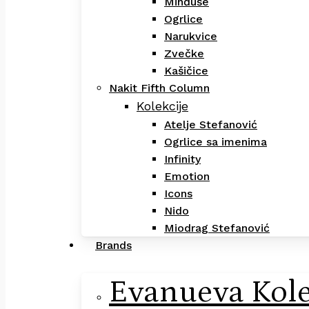
Minđuše
Ogrlice
Narukvice
Zvečke
Kašičice
Nakit Fifth Column
Kolekcije
Atelje Stefanović
Ogrlice sa imenima
Infinity
Emotion
Icons
Nido
Miodrag Stefanović
Brands
Evanueva Kole