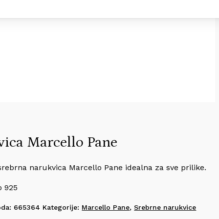
ica Marcello Pane
srebrna narukvica Marcello Pane idealna za sve prilike.
o 925
oda:
665364
Kategorije:
Marcello Pane
,
Srebrne narukvice