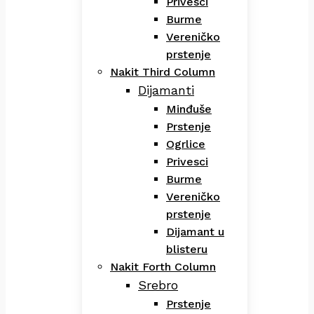
Privesci
Burme
Vereničko
prstenje
Nakit Third Column
Dijamanti
Minđuše
Prstenje
Ogrlice
Privesci
Burme
Vereničko
prstenje
Dijamant u
blisteru
Nakit Forth Column
Srebro
Prstenje