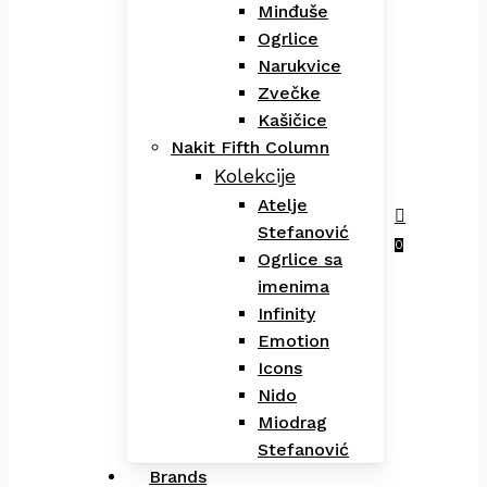
Minđuše
Ogrlice
Narukvice
Zvečke
Kašičice
Nakit Fifth Column
Kolekcije
Atelje
Stefanović
Menu
search
0
Ogrlice sa
imenima
Infinity
Emotion
Icons
Nido
Miodrag
Stefanović
Brands