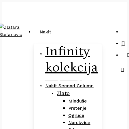
Close
art
Skip
Pretraga
Cart
to
main
content
sea
Nakit
Infinity
kolekcija
Infinity Kolekcija
Nakit Second Column
Zlato
Minđuše
Prstenje
Ogrlice
Narukvice