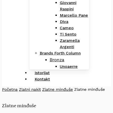
Giovanni
Raspini
Marcello Pane
Diva
Cameo
Ti Sento
Zaramella
Argenti
Brands Forth Column
Bronza
Unoaerre
Istorijat
Kontakt
Početna
Zlatni nakit
Zlatne minđuše
Zlatne minđuše
Zlatne minđuše