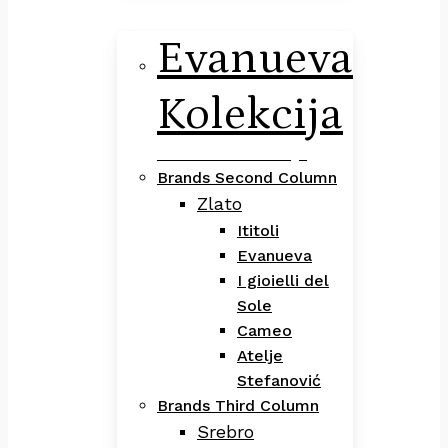
Evanueva
Kolekcija
Evanueva Kolekcija
Brands Second Column
Zlato
Ititoli
Evanueva
I gioielli del
Sole
Cameo
Atelje
Stefanović
Brands Third Column
Srebro