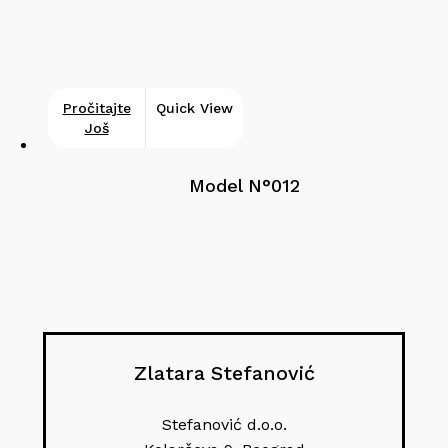
Pročitajte
Quick View
Još
Model N°012
Zlatara Stefanović
Stefanović d.o.o.