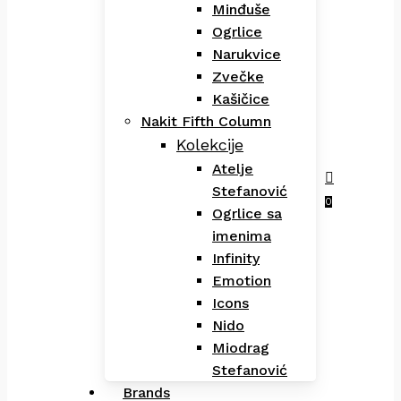
Minđuše
Ogrlice
Narukvice
Zvečke
Kašičice
Nakit Fifth Column
Kolekcije
Atelje
Stefanović
Menu
search
0
Ogrlice sa
imenima
Infinity
Emotion
Icons
Nido
Miodrag
Stefanović
Brands