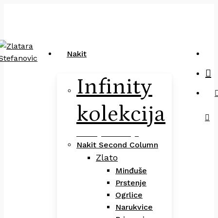
Close
art
Skip
Pretraga
Cart
to
main
content
sea
Nakit
Infinity
kolekcija
Infinity Kolekcija
Nakit Second Column
Zlato
Minđuše
Prstenje
Ogrlice
Narukvice