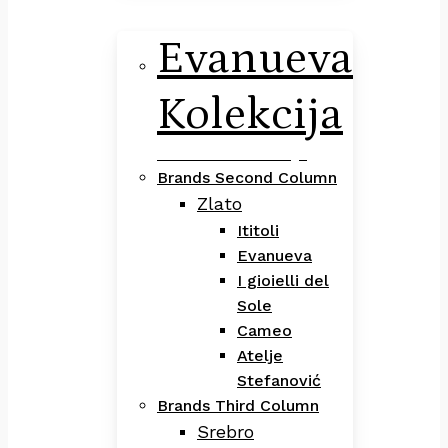
Evanueva
Kolekcija
Evanueva Kolekcija
Brands Second Column
Zlato
Ititoli
Evanueva
I gioielli del
Sole
Cameo
Atelje
Stefanović
Brands Third Column
Srebro