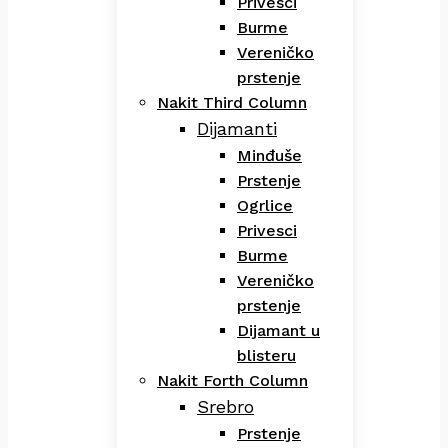
Privesci
Burme
Vereničko
prstenje
Nakit Third Column
Dijamanti
Minđuše
Prstenje
Ogrlice
Privesci
Burme
Vereničko
prstenje
Dijamant u
blisteru
Nakit Forth Column
Srebro
Prstenje