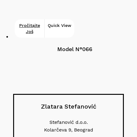
Pročitajte
Quick View
Još
Model N°066
Zlatara Stefanović
Stefanović d.o.o.
Kolarčeva 9, Beograd