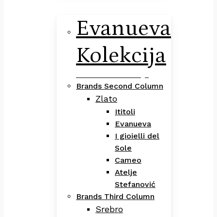
Evanueva
Kolekcija
Evanueva Kolekcija
Brands Second Column
Zlato
Ititoli
Evanueva
I gioielli del
Sole
Cameo
Atelje
Stefanović
Brands Third Column
Srebro