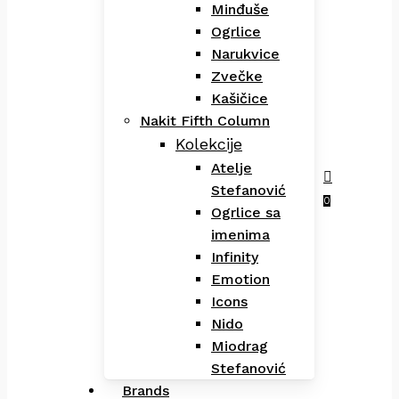
Minđuše
Ogrlice
Narukvice
Zvečke
Kašičice
Nakit Fifth Column
Kolekcije
Atelje
Stefanović
Menu
search
0
Ogrlice sa
imenima
Infinity
Emotion
Icons
Nido
Miodrag
Stefanović
Brands