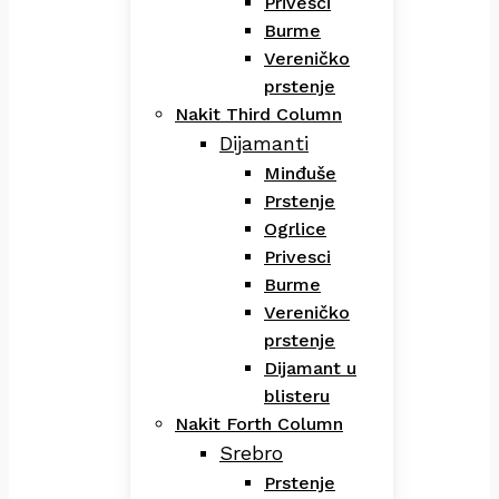
Privesci
Burme
Vereničko
prstenje
Nakit Third Column
Dijamanti
Minđuše
Prstenje
Ogrlice
Privesci
Burme
Vereničko
prstenje
Dijamant u
blisteru
Nakit Forth Column
Srebro
Prstenje