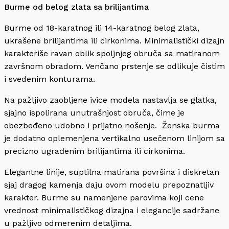
Burme od belog zlata sa brilijantima
Burme od 18-karatnog ili 14-karatnog belog zlata,
ukrašene brilijantima ili cirkonima. Minimalistički dizajn
karakteriše ravan oblik spoljnjeg obruča sa matiranom
završnom obradom. Venčano prstenje se odlikuje čistim
i svedenim konturama.
Na pažljivo zaobljene ivice modela nastavlja se glatka,
sjajno ispolirana unutrašnjost obruča, čime je
obezbeđeno udobno i prijatno nošenje. Ženska burma
je dodatno oplemenjena vertikalno usečenom linijom sa
precizno ugrađenim brilijantima ili cirkonima.
Elegantne linije, suptilna matirana površina i diskretan
sjaj dragog kamenja daju ovom modelu prepoznatljiv
karakter. Burme su namenjene parovima koji cene
vrednost minimalističkog dizajna i elegancije sadržane
u pažljivo odmerenim detaljima.