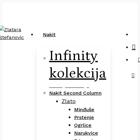
Close
art
Skip
Pretraga
Cart
to
main
content
sea
Nakit
Infinity
kolekcija
Infinity Kolekcija
Nakit Second Column
Zlato
Minđuše
Prstenje
Ogrlice
Narukvice