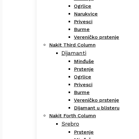
Ogrlice
Narukvice
Privesci
Burme
Vereničko prstenje
Nakit Third Column
Dijamanti
Minđuše
Prstenje
Ogrlice
Privesci
Burme
Vereničko prstenje
Dijamant u blisteru
Nakit Forth Column
Srebro
Prstenje