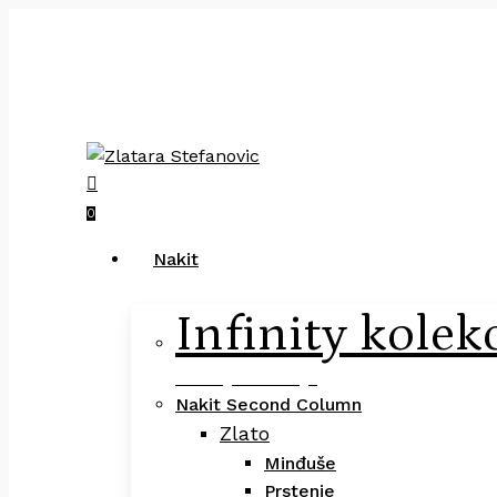
Skip
to
main
Pretraga
content
×
search
0
Menu
Nakit
Infinity kolek
Infinity Kolekcija
Nakit Second Column
Zlato
Minđuše
Prstenje