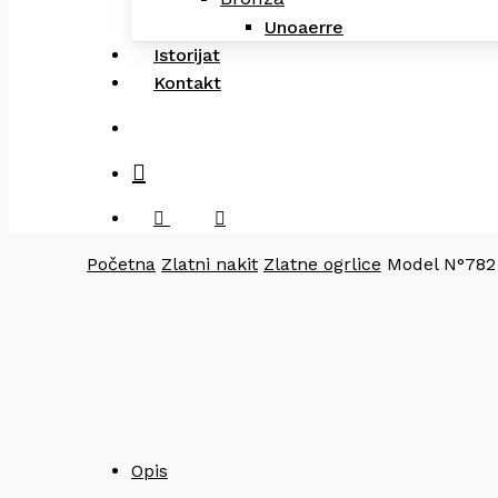
Unoaerre
Istorijat
Kontakt
search
facebook
instagram
Početna
Zlatni nakit
Zlatne ogrlice
Model N°782
Opis