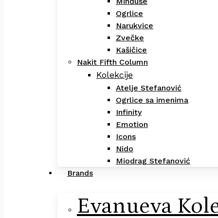
Minđuše
Ogrlice
Narukvice
Zvečke
Kašičice
Nakit Fifth Column
Kolekcije
Atelje Stefanović
Ogrlice sa imenima
Infinity
Emotion
Icons
Nido
Miodrag Stefanović
Brands
Evanueva Kole