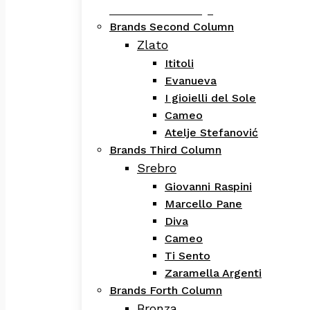
Evanueva Kolekcija
Brands Second Column
Zlato
Ititoli
Evanueva
I gioielli del Sole
Cameo
Atelje Stefanović
Brands Third Column
Srebro
Giovanni Raspini
Marcello Pane
Diva
Cameo
Ti Sento
Zaramella Argenti
Brands Forth Column
Bronza