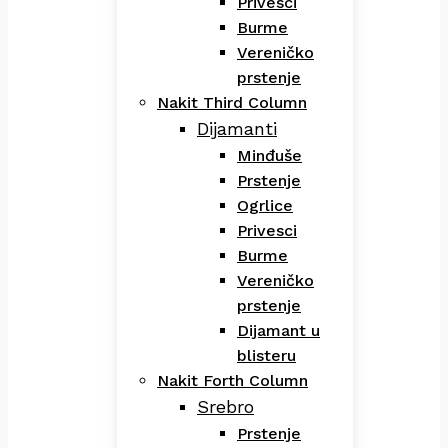
Privesci
Burme
Vereničko
prstenje
Nakit Third Column
Dijamanti
Minđuše
Prstenje
Ogrlice
Privesci
Burme
Vereničko
prstenje
Dijamant u
blisteru
Nakit Forth Column
Srebro
Prstenje