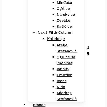
Minđuše
Ogrlice
Narukvice
Zvečke
Kašičice
Nakit Fifth Column
Kolekcije
Atelje
Stefanović
Menu
search
0
Ogrlice sa
imenima
Infinity
Emotion
Icons
Nido
Miodrag
Stefanović
Brands