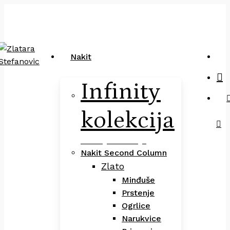
Close
art
Skip
Pretraga
Cart
to
main
content
sea
Nakit
Infinity
kolekcija
Infinity Kolekcija
Nakit Second Column
Zlato
Minđuše
Prstenje
Ogrlice
Narukvice