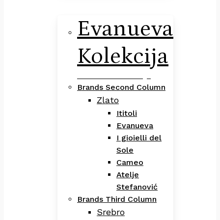
Evanueva
Kolekcija
Evanueva Kolekcija
Brands Second Column
Zlato
Ititoli
Evanueva
I gioielli del
Sole
Cameo
Atelje
Stefanović
Brands Third Column
Srebro