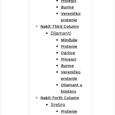
Privesci
Burme
Vereničko
prstenje
Nakit Third Column
Dijamanti
Minđuše
Prstenje
Ogrlice
Privesci
Burme
Vereničko
prstenje
Dijamant u
blisteru
Nakit Forth Column
Srebro
Prstenje