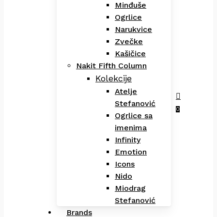
Minđuše
Ogrlice
Narukvice
Zvečke
Kašičice
Nakit Fifth Column
Kolekcije
Atelje
Stefanović
Menu
search
0
Ogrlice sa
imenima
Infinity
Emotion
Icons
Nido
Miodrag
Stefanović
Brands