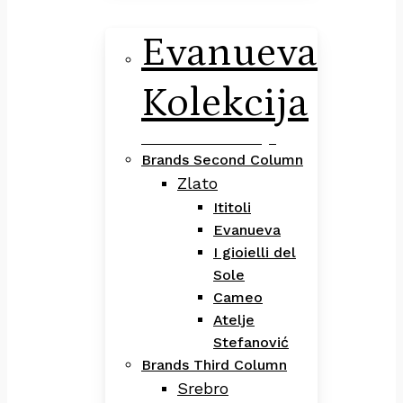
Evanueva
Kolekcija
Evanueva Kolekcija
Brands Second Column
Zlato
Ititoli
Evanueva
I gioielli del
Sole
Cameo
Atelje
Stefanović
Brands Third Column
Srebro