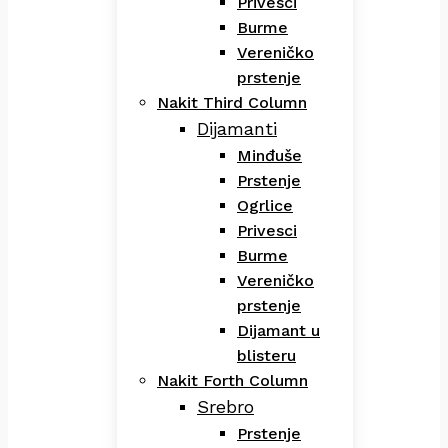
Privesci
Burme
Vereničko
prstenje
Nakit Third Column
Dijamanti
Minđuše
Prstenje
Ogrlice
Privesci
Burme
Vereničko
prstenje
Dijamant u
blisteru
Nakit Forth Column
Srebro
Prstenje