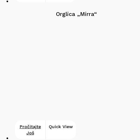
Orglica „Mirra“
Pročitajte
Quick View
Još