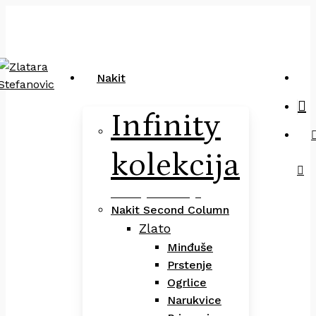
Close
art
Skip
Pretraga
Cart
to
main
content
sea
Nakit
Infinity
kolekcija
Infinity Kolekcija
Nakit Second Column
Zlato
Minđuše
Prstenje
Ogrlice
Narukvice