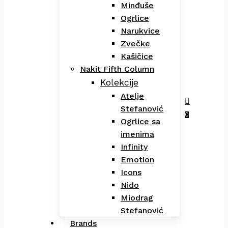
Minđuše
Ogrlice
Narukvice
Zvečke
Kašičice
Nakit Fifth Column
Kolekcije
Atelje
Stefanović
Menu
search
0
Ogrlice sa
imenima
Infinity
Emotion
Icons
Nido
Miodrag
Stefanović
Brands