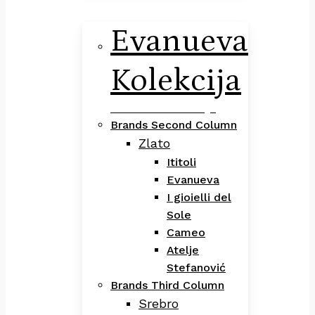
Evanueva
Kolekcija
Evanueva Kolekcija
Brands Second Column
Zlato
Ititoli
Evanueva
I gioielli del
Sole
Cameo
Atelje
Stefanović
Brands Third Column
Srebro