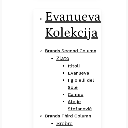
Evanueva
Kolekcija
Evanueva Kolekcija
Brands Second Column
Zlato
Ititoli
Evanueva
I gioielli del
Sole
Cameo
Atelje
Stefanović
Brands Third Column
Srebro