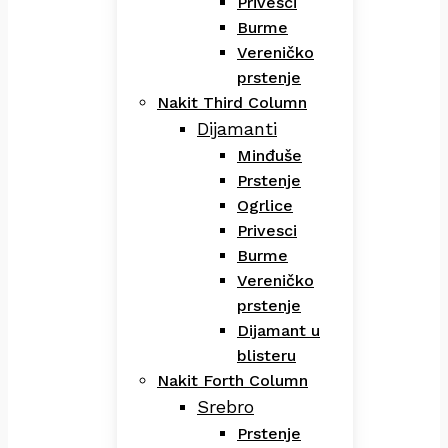
Privesci
Burme
Vereničko
prstenje
Nakit Third Column
Dijamanti
Minđuše
Prstenje
Ogrlice
Privesci
Burme
Vereničko
prstenje
Dijamant u
blisteru
Nakit Forth Column
Srebro
Prstenje