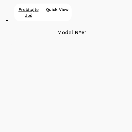
Pročitajte
Quick View
Još
Model N°61