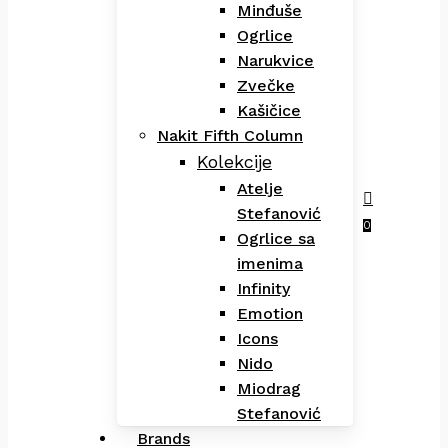
Minđuše
Ogrlice
Narukvice
Zvečke
Kašičice
Nakit Fifth Column
Kolekcije
Atelje
Stefanović
Menu
search
0
Ogrlice sa
imenima
Infinity
Emotion
Icons
Nido
Miodrag
Stefanović
Brands