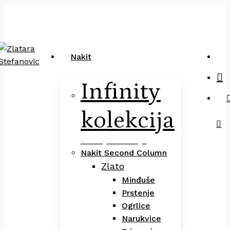
Close
art
Skip
Pretraga
Cart
to
main
content
sea
Nakit
Infinity
kolekcija
Infinity Kolekcija
Nakit Second Column
Zlato
Minđuše
Prstenje
Ogrlice
Narukvice