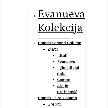
Evanueva
Kolekcija
Evanueva Kolekcija
Brands Second Column
Zlato
Ititoli
Evanueva
I gioielli del
Sole
Cameo
Atelje
Stefanović
Brands Third Column
Srebro