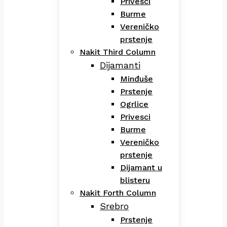
Privesci
Burme
Vereničko
prstenje
Nakit Third Column
Dijamanti
Minđuše
Prstenje
Ogrlice
Privesci
Burme
Vereničko
prstenje
Dijamant u
blisteru
Nakit Forth Column
Srebro
Prstenje