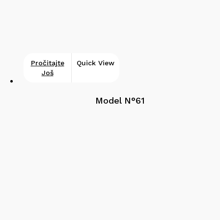
Pročitajte
Quick View
Još
Model N°61