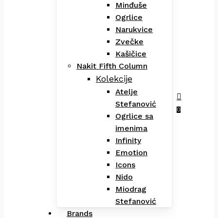
Minđuše
Ogrlice
Narukvice
Zvečke
Kašičice
Nakit Fifth Column
Kolekcije
Atelje
Stefanović
Menu
search
0
Ogrlice sa
imenima
Infinity
Emotion
Icons
Nido
Miodrag
Stefanović
Brands