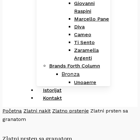
Giovanni
Raspini
Marcello Pane
Diva
Cameo
Ti Sento
Zaramella
Argenti
Brands Forth Column
Bronza
Unoaerre
Istorijat
Kontakt
Početna
Zlatni nakit
Zlatno prstenje
Zlatni prsten sa
granatom
Zlatni prsten sa granatom