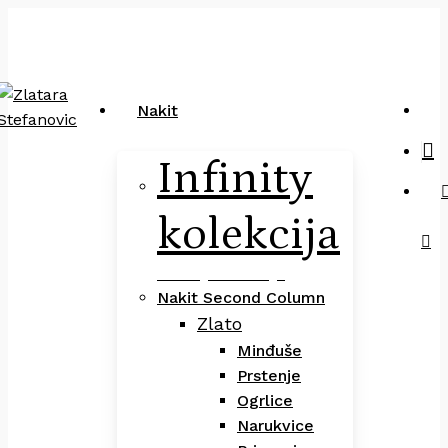
Close
art
Skip
Pretraga
Cart
to
main
content
sea
Nakit
Infinity
kolekcija
Infinity Kolekcija
Nakit Second Column
Zlato
Minđuše
Prstenje
Ogrlice
Narukvice