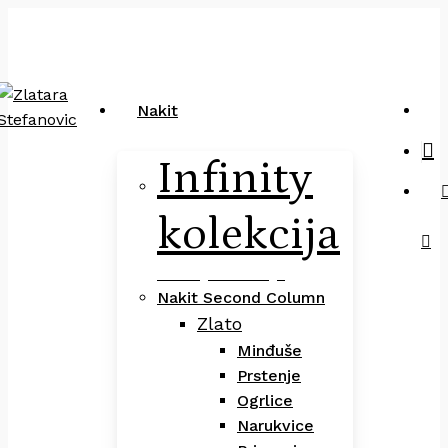
Close
art
Skip
Pretraga
Cart
to
main
content
sea
Nakit
Infinity
kolekcija
Infinity Kolekcija
Nakit Second Column
Zlato
Minđuše
Prstenje
Ogrlice
Narukvice