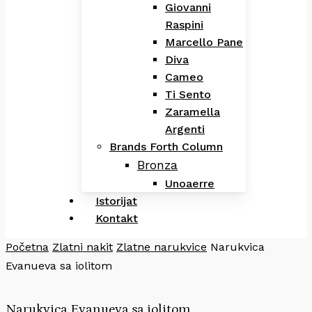
Giovanni
Raspini
Marcello Pane
Diva
Cameo
Ti Sento
Zaramella
Argenti
Brands Forth Column
Bronza
Unoaerre
Istorijat
Kontakt
Početna
Zlatni nakit
Zlatne narukvice
Narukvica
Evanueva sa iolitom
Narukvica Evanueva sa iolitom