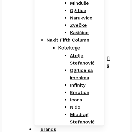
Minđuše
Ogrlice
Narukvice
Zvečke
Kašičice
Nakit Fifth Column
Kolekcije
Atelje
Stefanović
Menu
search
0
Ogrlice sa
imenima
Infinity
Emotion
Icons
Nido
Miodrag
Stefanović
Brands