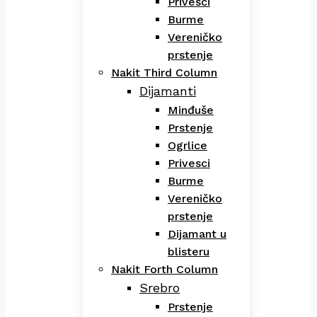
Privesci
Burme
Vereničko
prstenje
Nakit Third Column
Dijamanti
Minđuše
Prstenje
Ogrlice
Privesci
Burme
Vereničko
prstenje
Dijamant u
blisteru
Nakit Forth Column
Srebro
Prstenje