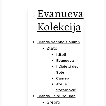
Evanueva
Kolekcija
Evanueva Kolekcija
Brands Second Column
Zlato
Ititoli
Evanueva
I gioielli del
Sole
Cameo
Atelje
Stefanović
Brands Third Column
Srebro