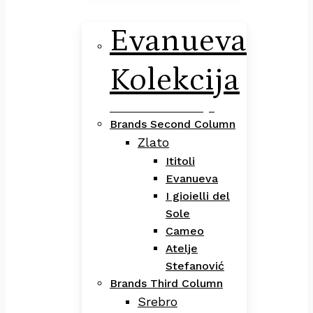
Evanueva
Kolekcija
Evanueva Kolekcija
Brands Second Column
Zlato
Ititoli
Evanueva
I gioielli del
Sole
Cameo
Atelje
Stefanović
Brands Third Column
Srebro