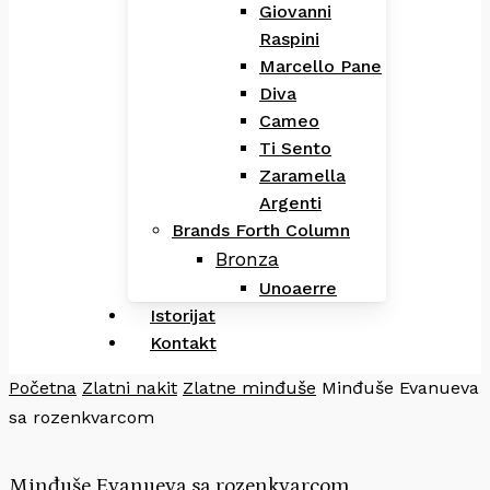
Giovanni
Raspini
Marcello Pane
Diva
Cameo
Ti Sento
Zaramella
Argenti
Brands Forth Column
Bronza
Unoaerre
Istorijat
Kontakt
Početna
Zlatni nakit
Zlatne minđuše
Minđuše Evanueva
sa rozenkvarcom
Minđuše Evanueva sa rozenkvarcom