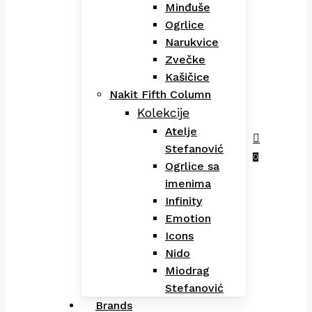
Minđuše
Ogrlice
Narukvice
Zvečke
Kašičice
Nakit Fifth Column
Kolekcije
Atelje
Stefanović
Menu
search
0
Ogrlice sa
imenima
Infinity
Emotion
Icons
Nido
Miodrag
Stefanović
Brands