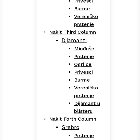
Privesci
Burme
Vereničko
prstenje
Nakit Third Column
Dijamanti
Minđuše
Prstenje
Ogrlice
Privesci
Burme
Vereničko
prstenje
Dijamant u
blisteru
Nakit Forth Column
Srebro
Prstenje