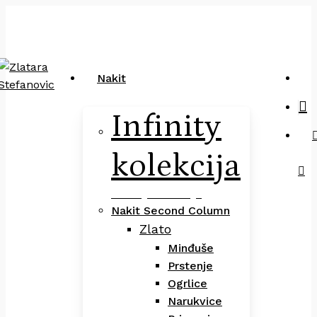
Close
art
Skip
Pretraga
Cart
to
main
content
sea
Nakit
Infinity
kolekcija
Infinity Kolekcija
Nakit Second Column
Zlato
Minđuše
Prstenje
Ogrlice
Narukvice