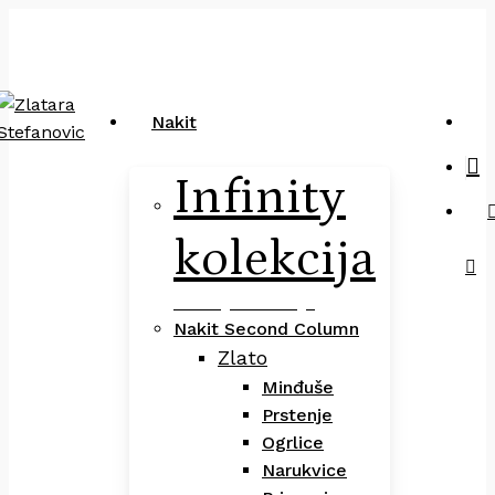
Close
art
Skip
Pretraga
Cart
to
main
content
sea
Nakit
Infinity
kolekcija
Infinity Kolekcija
Nakit Second Column
Zlato
Minđuše
Prstenje
Ogrlice
Narukvice