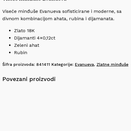
Viseće minđuše Evanueva sofisticirane i moderne, sa
divnom kombinacijom ahata, rubina i dijamanata.
Zlato 18K
Dijamanti 4×0,12ct
Zeleni ahat
Rubin
Šifra proizvoda:
841411
Kategorije:
Evanueva
,
Zlatne minđuše
Povezani proizvodi