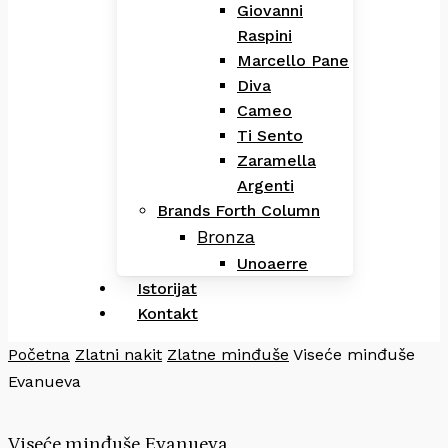
Giovanni
Raspini
Marcello Pane
Diva
Cameo
Ti Sento
Zaramella
Argenti
Brands Forth Column
Bronza
Unoaerre
Istorijat
Kontakt
Početna
Zlatni nakit
Zlatne minđuše
Viseće minđuše
Evanueva
Viseće minđuše Evanueva