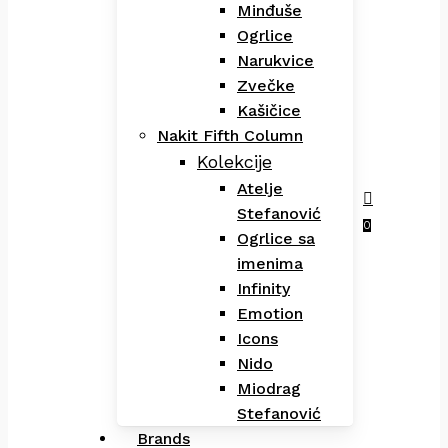
Minđuše
Ogrlice
Narukvice
Zvečke
Kašičice
Nakit Fifth Column
Kolekcije
Atelje
Stefanović
Menu
search
0
Ogrlice sa
imenima
Infinity
Emotion
Icons
Nido
Miodrag
Stefanović
Brands