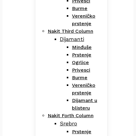
Privesci
Burme
Vereničko
prstenje
Nakit Third Column
Dijamanti
Minđuše
Prstenje
Ogrlice
Privesci
Burme
Vereničko
prstenje
Dijamant u
blisteru
Nakit Forth Column
Srebro
Prstenje