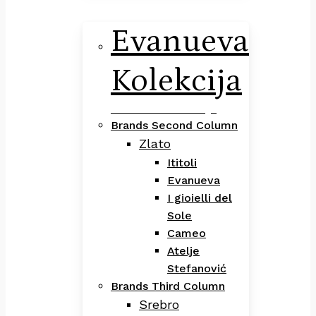
Evanueva
Kolekcija
Evanueva Kolekcija
Brands Second Column
Zlato
Ititoli
Evanueva
I gioielli del
Sole
Cameo
Atelje
Stefanović
Brands Third Column
Srebro