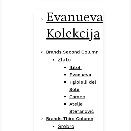
Evanueva
Kolekcija
Evanueva Kolekcija
Brands Second Column
Zlato
Ititoli
Evanueva
I gioielli del
Sole
Cameo
Atelje
Stefanović
Brands Third Column
Srebro