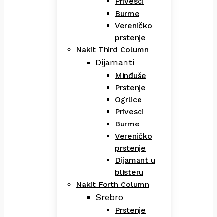
Privesci
Burme
Vereničko
prstenje
Nakit Third Column
Dijamanti
Minđuše
Prstenje
Ogrlice
Privesci
Burme
Vereničko
prstenje
Dijamant u
blisteru
Nakit Forth Column
Srebro
Prstenje