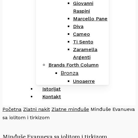
Giovanni
Raspini
Marcello Pane
Diva
Cameo
Ti Sento
Zaramella
Argenti
Brands Forth Column
Bronza
Unoaerre
Istorijat
Kontakt
Početna
Zlatni nakit
Zlatne minđuše
Minđuše Evanueva
sa iolitom i tirkizom
Minđuše Evanueva sa iolitom i tirkizom