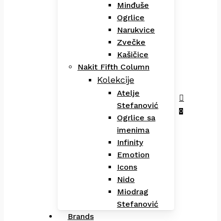
Minđuše
Ogrlice
Narukvice
Zvečke
Kašičice
Nakit Fifth Column
Kolekcije
Atelje
Stefanović
Menu
search
0
Ogrlice sa
imenima
Infinity
Emotion
Icons
Nido
Miodrag
Stefanović
Brands