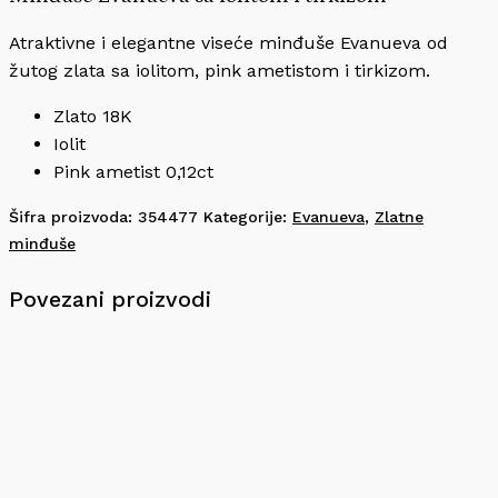
Atraktivne i elegantne viseće minđuše Evanueva od
žutog zlata sa iolitom, pink ametistom i tirkizom.
Zlato 18K
Iolit
Pink ametist 0,12ct
Šifra proizvoda:
354477
Kategorije:
Evanueva
,
Zlatne
minđuše
Povezani proizvodi