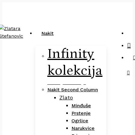
Close
art
Skip
Pretraga
Cart
to
main
content
sea
Nakit
Infinity
kolekcija
Infinity Kolekcija
Nakit Second Column
Zlato
Minđuše
Prstenje
Ogrlice
Narukvice