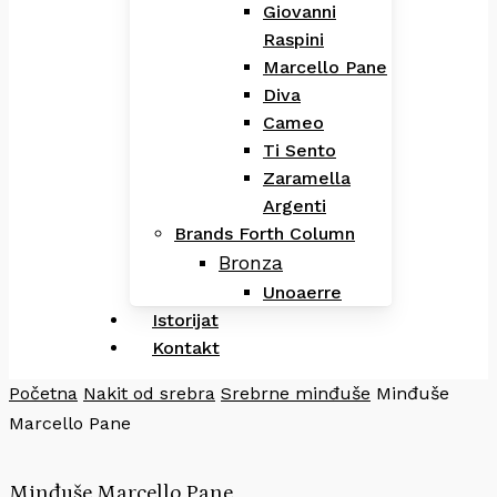
Giovanni
Raspini
Marcello Pane
Diva
Cameo
Ti Sento
Zaramella
Argenti
Brands Forth Column
Bronza
Unoaerre
Istorijat
Kontakt
Početna
Nakit od srebra
Srebrne minđuše
Minđuše
Marcello Pane
Minđuše Marcello Pane