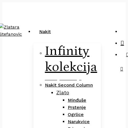
Close
art
Skip
Pretraga
Cart
to
main
content
sea
Nakit
Infinity
kolekcija
Infinity Kolekcija
Nakit Second Column
Zlato
Minđuše
Prstenje
Ogrlice
Narukvice