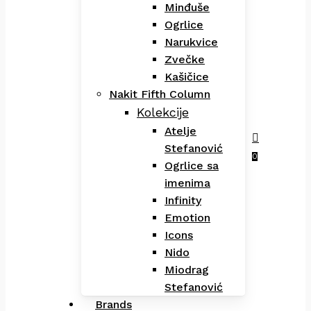
Minđuše
Ogrlice
Narukvice
Zvečke
Kašičice
Nakit Fifth Column
Kolekcije
Atelje
Stefanović
Menu
search
0
Ogrlice sa
imenima
Infinity
Emotion
Icons
Nido
Miodrag
Stefanović
Brands