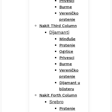
Privesci
Burme
Vereničko
prstenje
Nakit Third Column
Dijamanti
Minđuše
Prstenje
Ogrlice
Privesci
Burme
Vereničko
prstenje
Dijamant u
blisteru
Nakit Forth Column
Srebro
Prstenje