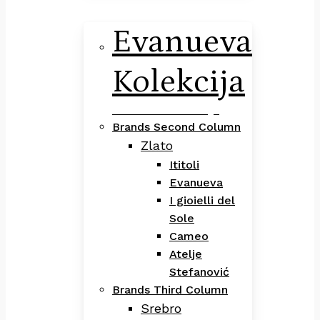
Evanueva
Kolekcija
Evanueva Kolekcija
Brands Second Column
Zlato
Ititoli
Evanueva
I gioielli del
Sole
Cameo
Atelje
Stefanović
Brands Third Column
Srebro