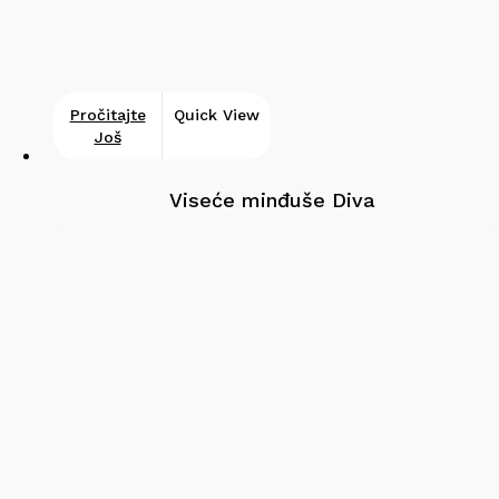
Pročitajte
Quick View
Još
Viseće minđuše Diva