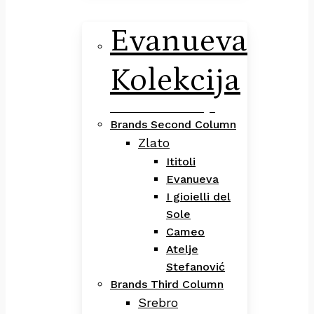
Evanueva
Kolekcija
Evanueva Kolekcija
Brands Second Column
Zlato
Ititoli
Evanueva
I gioielli del
Sole
Cameo
Atelje
Stefanović
Brands Third Column
Srebro