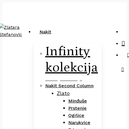
Close
art
Skip
Pretraga
Cart
to
main
content
sea
Nakit
Infinity
kolekcija
Infinity Kolekcija
Nakit Second Column
Zlato
Minđuše
Prstenje
Ogrlice
Narukvice