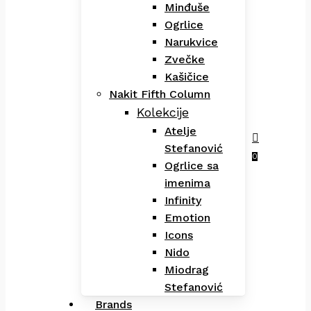
Minđuše
Ogrlice
Narukvice
Zvečke
Kašičice
Nakit Fifth Column
Kolekcije
Atelje
Stefanović
Menu
search
0
Ogrlice sa
imenima
Infinity
Emotion
Icons
Nido
Miodrag
Stefanović
Brands