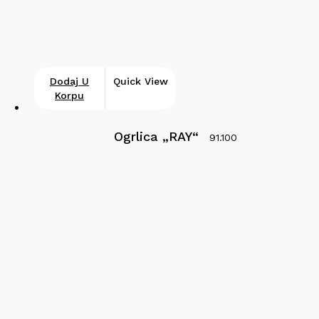
Dodaj U
Quick View
Korpu
Ogrlica „RAY“
91.100