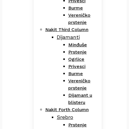
Privesci
Burme
Vereničko
prstenje
Nakit Third Column
Dijamanti
Minđuše
Prstenje
Ogrlice
Privesci
Burme
Vereničko
prstenje
Dijamant u
blisteru
Nakit Forth Column
Srebro
Prstenje