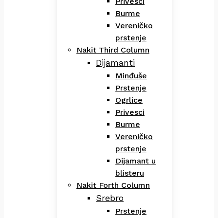
Privesci
Burme
Vereničko
prstenje
Nakit Third Column
Dijamanti
Minđuše
Prstenje
Ogrlice
Privesci
Burme
Vereničko
prstenje
Dijamant u
blisteru
Nakit Forth Column
Srebro
Prstenje