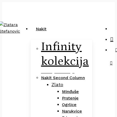
Close
art
Skip
Pretraga
Cart
to
main
content
sea
Nakit
Infinity
kolekcija
Infinity Kolekcija
Nakit Second Column
Zlato
Minđuše
Prstenje
Ogrlice
Narukvice