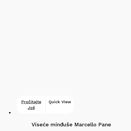
Pročitajte
Quick View
Još
Viseće minđuše Marcello Pane