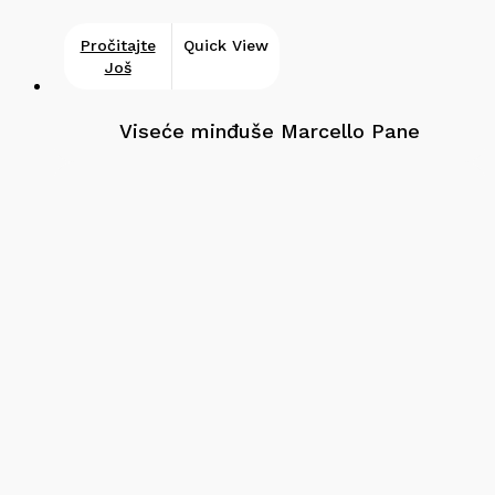
Pročitajte
Quick View
Još
Viseće minđuše Marcello Pane