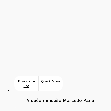
Pročitajte
Quick View
Još
Viseće minđuše Marcello Pane