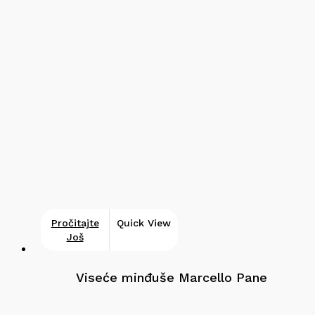
Pročitajte
Quick View
Još
Viseće minđuše Marcello Pane