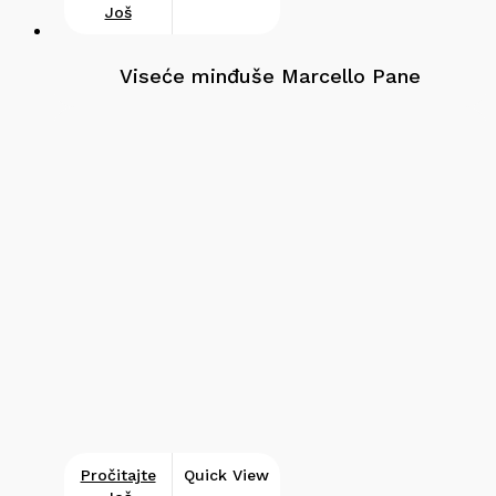
Još
Viseće minđuše Marcello Pane
Pročitajte
Quick View