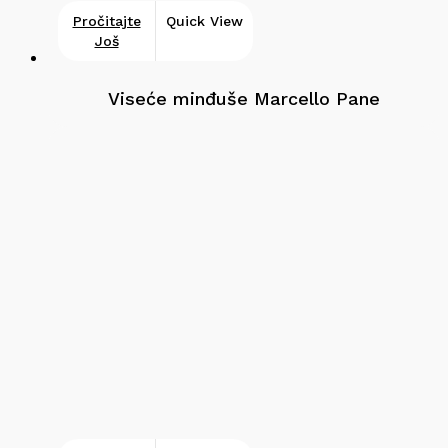
Pročitajte
Quick View
Još
Viseće minđuše Marcello Pane