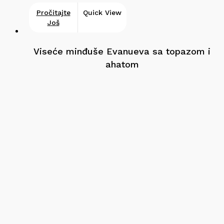
Pročitajte
Quick View
Još
Viseće minđuše Evanueva sa topazom i
ahatom