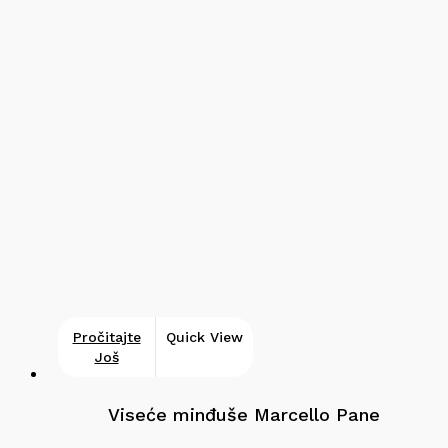
Pročitajte
Quick View
Još
Viseće minđuše Marcello Pane