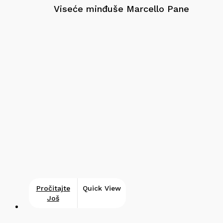
Viseće minđuše Marcello Pane
Pročitajte
Quick View
Još