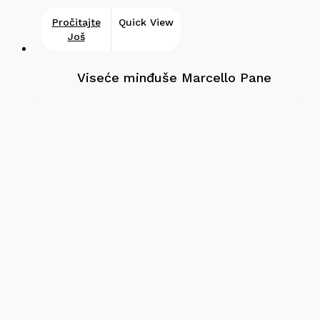
Pročitajte
Quick View
Još
Viseće minđuše Marcello Pane