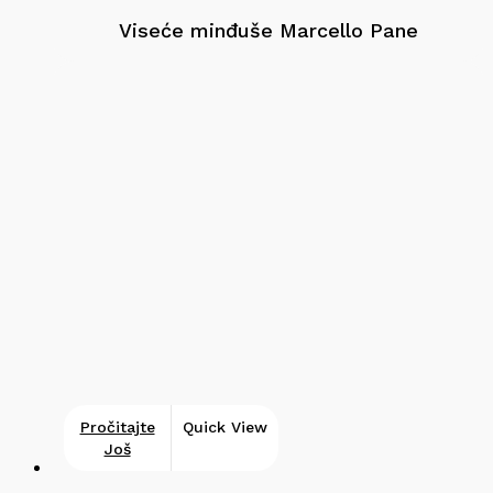
Viseće minđuše Marcello Pane
Pročitajte
Quick View
Još