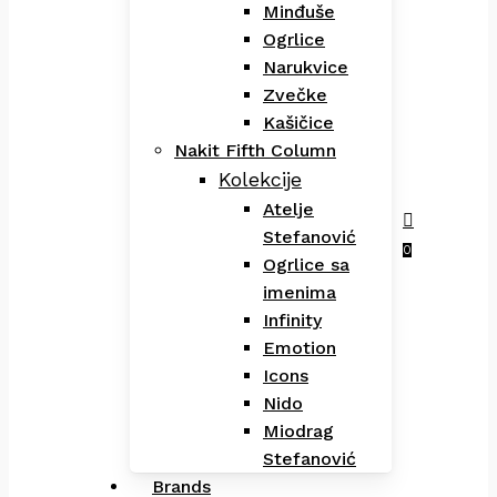
Minđuše
Ogrlice
Narukvice
Zvečke
Kašičice
Nakit Fifth Column
Kolekcije
Atelje
Stefanović
Menu
search
0
Ogrlice sa
imenima
Infinity
Emotion
Icons
Nido
Miodrag
Stefanović
Brands