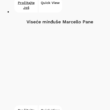
Pročitajte
Quick View
Još
Viseće minđuše Marcello Pane