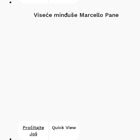
Viseće minđuše Marcello Pane
Pročitajte
Quick View
Još