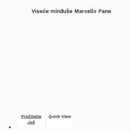
Viseće minđuše Marcello Pane
Pročitajte
Quick View
Još