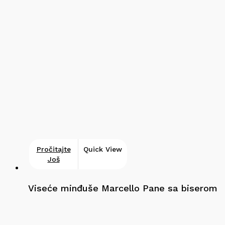
Pročitajte
Quick View
Još
Viseće minđuše Marcello Pane sa biserom