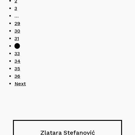
2
3
…
29
30
31
32
33
34
35
36
Next
Zlatara Stefanović