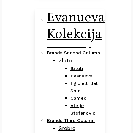
Evanueva
Kolekcija
Evanueva Kolekcija
Brands Second Column
Zlato
Ititoli
Evanueva
I gioielli del
Sole
Cameo
Atelje
Stefanović
Brands Third Column
Srebro