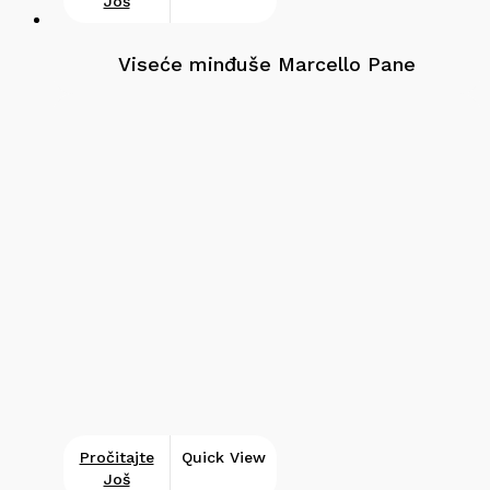
Još
Viseće minđuše Marcello Pane
Pročitajte
Quick View
Još