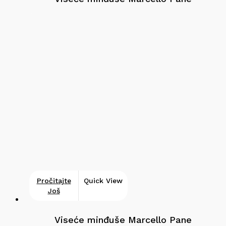
Pročitajte
Quick View
Još
Viseće minđuše Marcello Pane