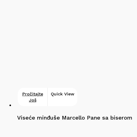
Pročitajte
Quick View
Još
Viseće minđuše Marcello Pane sa biserom