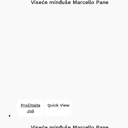
Viseće minđuše Marcello Pane
Pročitajte
Quick View
Još
Viseće minđuše Marcello Pane