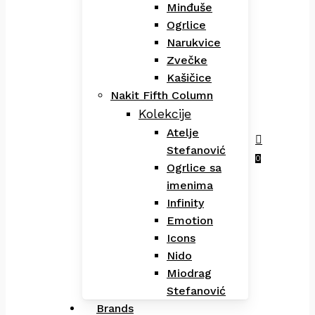
Minđuše
Ogrlice
Narukvice
Zvečke
Kašičice
Nakit Fifth Column
Kolekcije
Atelje
Stefanović
Menu
search
0
Ogrlice sa
imenima
Infinity
Emotion
Icons
Nido
Miodrag
Stefanović
Brands