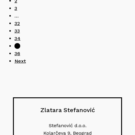
2
3
…
32
33
34
35
36
Next
Zlatara Stefanović
Stefanović d.o.o.
Kolarčeva 9, Beograd