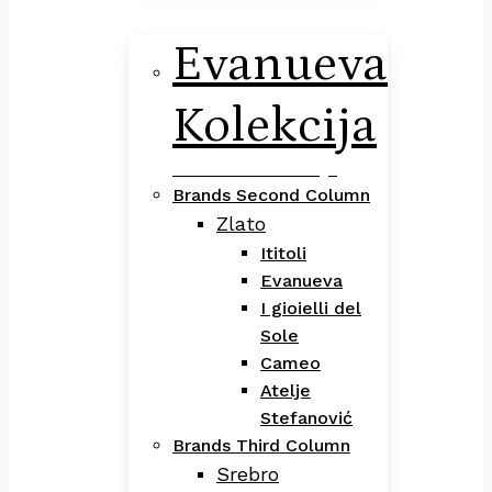
Evanueva
Kolekcija
Evanueva Kolekcija
Brands Second Column
Zlato
Ititoli
Evanueva
I gioielli del
Sole
Cameo
Atelje
Stefanović
Brands Third Column
Srebro