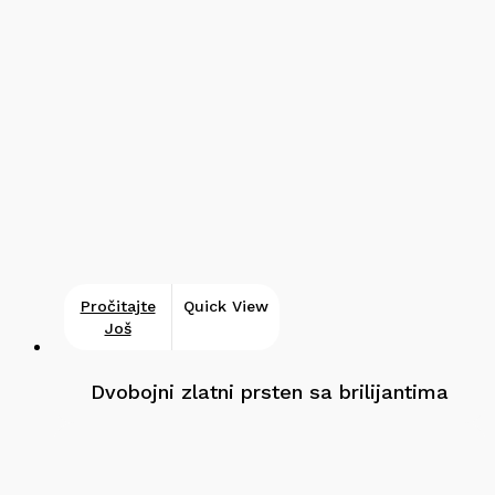
Pročitajte
Quick View
Još
Dvobojni zlatni prsten sa brilijantima