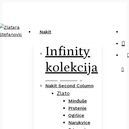
Close
art
Skip
Pretraga
Cart
to
main
content
sea
Nakit
Infinity
kolekcija
Infinity Kolekcija
Nakit Second Column
Zlato
Minđuše
Prstenje
Ogrlice
Narukvice