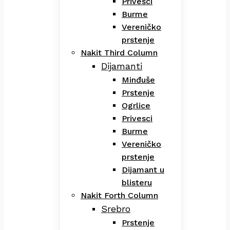
Privesci
Burme
Vereničko
prstenje
Nakit Third Column
Dijamanti
Minđuše
Prstenje
Ogrlice
Privesci
Burme
Vereničko
prstenje
Dijamant u
blisteru
Nakit Forth Column
Srebro
Prstenje